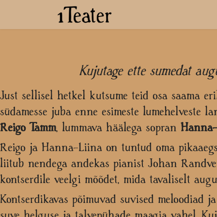
Kujutage ette sumedat augu
Just sellisel hetkel kutsume teid osa saama eri
südamesse juba enne esimeste lumehelveste lan
Reigo Tamm
, lummava häälega sopran
Hanna-
Reigo ja Hanna-Liina on tuntud oma pikaaegse 
liitub nendega andekas pianist Johan Randvere
kontserdile veelgi mõõdet, mida tavaliselt augu
Kontserdikavas põimuvad suvised meloodiad ja 
suve helguse ja talvepühade maagia vahel. Kuj