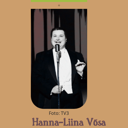
+
Foto: TV3
Hanna-Liina Võsa