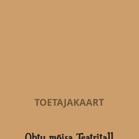
TOETAJAKAART
Ohtu mõisa Teatritall