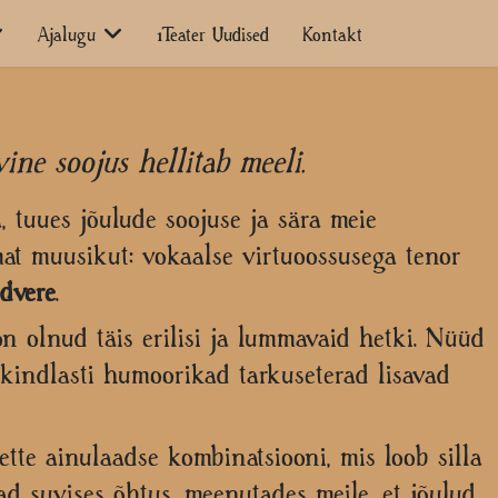
Ajalugu
1Teater Uudised
Kontakt
ine soojus hellitab meeli.
, tuues jõulude soojuse ja sära meie
mat muusikut: vokaalse virtuoossusega tenor
dvere
.​
n olnud täis erilisi ja lummavaid hetki. Nüüd
kindlasti humoorikad tarkuseterad lisavad
tte ainulaadse kombinatsiooni, mis loob silla
d suvises õhtus, meenutades meile, et jõulud