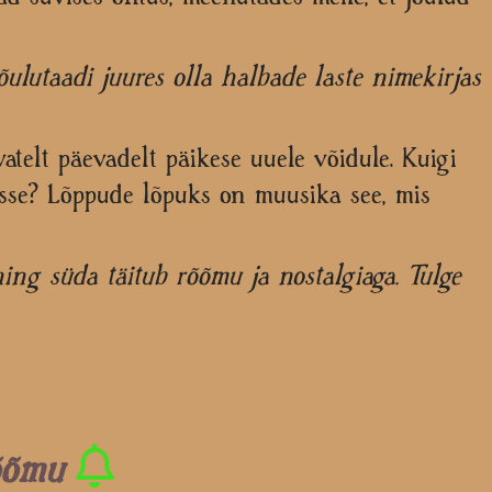
õulutaadi juures olla halbade laste nimekirjas
telt päevadelt päikese uuele võidule. Kuigi
htusse? Lõppude lõpuks on muusika see, mis
ing süda täitub rõõmu ja nostalgiaga. Tulge
rõõmu