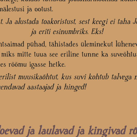
älestusi ja ootust.
 Ja alustada toakoristust, sest keegi ei taha J
ja eriti esinumbriks. Eks!
htsaimad pühad, tähistades üleminekut lüheneva
siis miks mitte tuua see eriline tunne ka suveõ
es rõõmu igasse hetke.​
rilist muusikaõhtut, kus suvi kohtub talvega n
hendavad aastaajad ja hinged!
oevad ja laulavad ja kingivad 