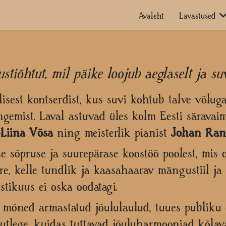
Avaleht
Lavastused
stiõhtut, mil päike loojub aeglaselt ja suv
lisest kontserdist, kus suvi kohtub talve võluga
gemist. Laval astuvad üles kolm Eesti säravai
Liina Võsa
ning meisterlik pianist
Johan Ran
sõpruse ja suurepärase koostöö poolest, mis o
, kelle tundlik ja kaasahaarav mängustiil ja 
stikuus ei oska oodatagi.
mõned armastatud jõululaulud, tuues publiku e
utlege, kuidas tuttavad jõuluharmooniad kõlava