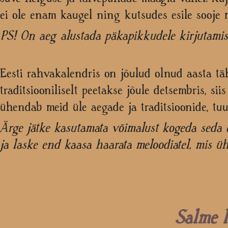
ei ole enam kaugel ning kutsudes esile sooje m
PS! On aeg alustada päkapikkudele kirjutamist.
Eesti rahvakalendris on jõulud olnud aasta tä
traditsiooniliselt peetakse jõule detsembris, 
ühendab meid üle aegade ja traditsioonide, tuu
Ärge jätke kasutamata võimalust kogeda seda e
ja laske end kaasa haarata meloodiatel, mis ü
Salme l